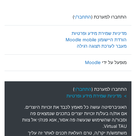
התחברו למערכת (
התחבר/י
)
מדיניות שמירת מידע ופרטיות
הורדת היישומון Moodle mobile
מעבר לערכת תצוגה רגילה
מופעל על ידי
Moodle
התחברו למערכת (
התחבר/י
)
> מדיניות שמירת מידע ופרטיות
האוניברסיטה עושה כל מאמץ לכבד את זכויות היוצרים
.
אם את
/
ה בעל
/
ת זכויות יוצרים בתכנים שנמצאים פה
וסבור
/
ה שהשימוש שנעשה פה אסור
,
אנא פנה
/
י אל צוות
Virtual TAU.
משתמש
/
ת יקר
/
ה
,
טרם העלאת תכנים לאתר זה עליך