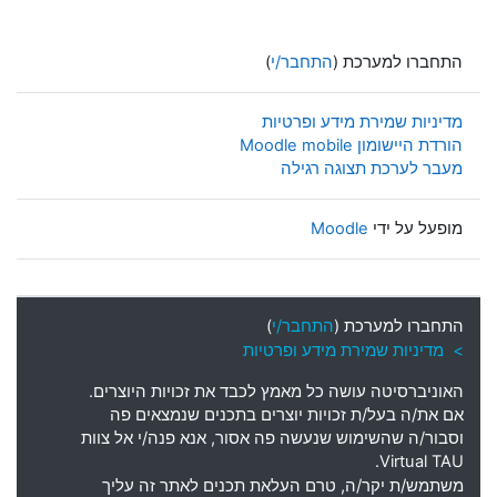
התחברו למערכת (
התחבר/י
)
מדיניות שמירת מידע ופרטיות
הורדת היישומון Moodle mobile
מעבר לערכת תצוגה רגילה
מופעל על ידי
Moodle
התחברו למערכת (
התחבר/י
)
> מדיניות שמירת מידע ופרטיות
האוניברסיטה עושה כל מאמץ לכבד את זכויות היוצרים
.
אם את
/
ה בעל
/
ת זכויות יוצרים בתכנים שנמצאים פה
וסבור
/
ה שהשימוש שנעשה פה אסור
,
אנא פנה
/
י אל צוות
Virtual TAU.
משתמש
/
ת יקר
/
ה
,
טרם העלאת תכנים לאתר זה עליך