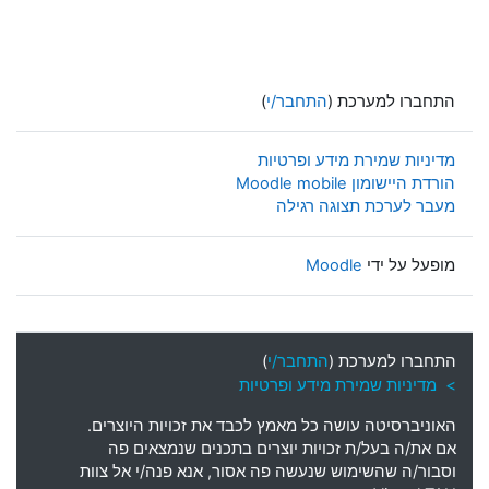
התחברו למערכת (
התחבר/י
)
מדיניות שמירת מידע ופרטיות
הורדת היישומון Moodle mobile
מעבר לערכת תצוגה רגילה
מופעל על ידי
Moodle
התחברו למערכת (
התחבר/י
)
> מדיניות שמירת מידע ופרטיות
האוניברסיטה עושה כל מאמץ לכבד את זכויות היוצרים
.
אם את
/
ה בעל
/
ת זכויות יוצרים בתכנים שנמצאים פה
וסבור
/
ה שהשימוש שנעשה פה אסור
,
אנא פנה
/
י אל צוות