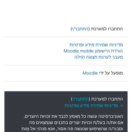
התחברו למערכת (
התחבר/י
)
מדיניות שמירת מידע ופרטיות
הורדת היישומון Moodle mobile
מעבר לערכת תצוגה רגילה
מופעל על ידי
Moodle
התחברו למערכת (
התחבר/י
)
> מדיניות שמירת מידע ופרטיות
האוניברסיטה עושה כל מאמץ לכבד את זכויות היוצרים
.
אם את
/
ה בעל
/
ת זכויות יוצרים בתכנים שנמצאים פה
וסבור
/
ה שהשימוש שנעשה פה אסור
,
אנא פנה
/
י אל צוות