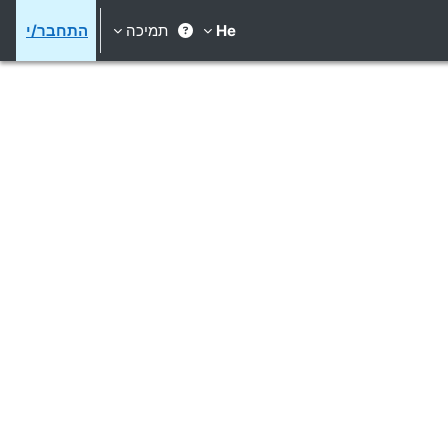
He
תמיכה
התחבר/י