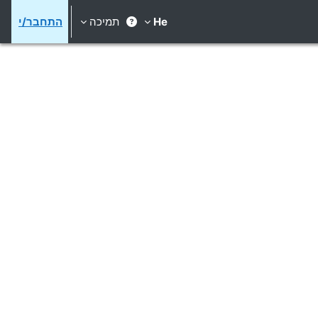
He
תמיכה
התחבר/י