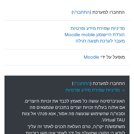
התחברו למערכת (
התחבר/י
)
מדיניות שמירת מידע ופרטיות
הורדת היישומון Moodle mobile
מעבר לערכת תצוגה רגילה
מופעל על ידי
Moodle
התחברו למערכת (
התחבר/י
)
> מדיניות שמירת מידע ופרטיות
האוניברסיטה עושה כל מאמץ לכבד את זכויות היוצרים
.
אם את
/
ה בעל
/
ת זכויות יוצרים בתכנים שנמצאים פה
וסבור
/
ה שהשימוש שנעשה פה אסור
,
אנא פנה
/
י אל צוות
Virtual TAU.
משתמש
/
ת יקר
/
ה
,
טרם העלאת תכנים לאתר זה עליך
לוודא כי התוכן שמועלה על ידך לאתר אינו מוגן בזכויות