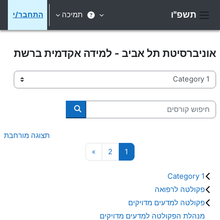
ילוג לתוכן הראשי
תשפ"ו
תמיכה
התחבר/י
חלון סקירה צדדי
אוניברסיטת תל אביב - למידה אקדמית ברשת
קטגוריות קורסים
חיפוש קורסים
חיפוש קורסים
תצוגה מורחבת
עמוד 1
עמוד 2
עמוד הבא
»
2
1
Category 1
פקולטה לרפואה
פקולטה למדעים מדויקים
מנהלת הפקולטה למדעים מדויקים