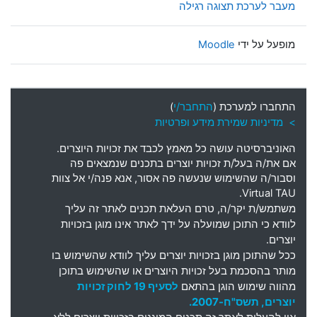
מעבר לערכת תצוגה רגילה
מופעל על ידי
Moodle
התחברו למערכת (
התחבר/י
)
> מדיניות שמירת מידע ופרטיות
האוניברסיטה עושה כל מאמץ לכבד את זכויות היוצרים
.
אם את
/
ה בעל
/
ת זכויות יוצרים בתכנים שנמצאים פה
וסבור
/
ה שהשימוש שנעשה פה אסור
,
אנא פנה
/
י אל צוות
Virtual TAU.
משתמש
/
ת יקר
/
ה
,
טרם העלאת תכנים לאתר זה עליך
לוודא כי התוכן שמועלה על ידך לאתר אינו מוגן בזכויות
יוצרים
.
ככל שהתוכן מוגן בזכויות יוצרים עליך לוודא שהשימוש בו
מותר בהסכמת בעל זכויות היוצרים או שהשימוש בתוכן
מהווה שימוש הוגן בהתאם
לסעיף 19 לחוק זכויות
יוצרים, תשס"ח-2007.