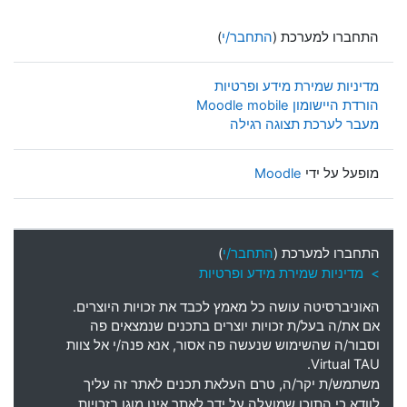
התחברו למערכת (
התחבר/י
)
מדיניות שמירת מידע ופרטיות
הורדת היישומון Moodle mobile
מעבר לערכת תצוגה רגילה
מופעל על ידי
Moodle
התחברו למערכת (
התחבר/י
)
> מדיניות שמירת מידע ופרטיות
האוניברסיטה עושה כל מאמץ לכבד את זכויות היוצרים
.
אם את
/
ה בעל
/
ת זכויות יוצרים בתכנים שנמצאים פה
וסבור
/
ה שהשימוש שנעשה פה אסור
,
אנא פנה
/
י אל צוות
Virtual TAU.
משתמש
/
ת יקר
/
ה
,
טרם העלאת תכנים לאתר זה עליך
לוודא כי התוכן שמועלה על ידך לאתר אינו מוגן בזכויות