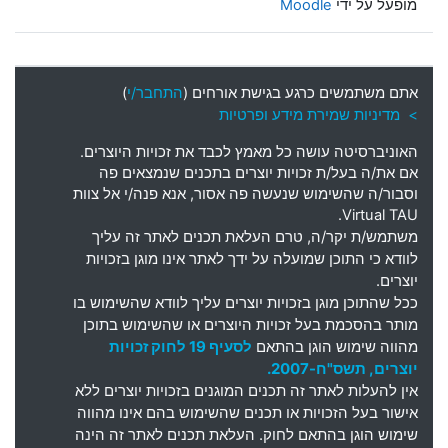
מופעל על ידי
Moodle
אתם משתמשים כרגע בגישת אורחים (
התחבר/י
)
> מדיניות שמירת מידע ופרטיות
האוניברסיטה עושה כל מאמץ לכבד את זכויות היוצרים
.
אם את
/
ה בעל
/
ת זכויות יוצרים בתכנים שנמצאים פה
וסבור
/
ה שהשימוש שנעשה פה אסור
,
אנא פנה
/
י אל צוות
Virtual TAU.
משתמש
/
ת יקר
/
ה
,
טרם העלאת תכנים לאתר זה עליך
לוודא כי התוכן שמועלה על ידך לאתר אינו מוגן בזכויות
יוצרים
.
ככל שהתוכן מוגן בזכויות יוצרים עליך לוודא שהשימוש בו
מותר בהסכמת בעל זכויות היוצרים או שהשימוש בתוכן
מהווה שימוש הוגן בהתאם
לסעיף 19 לחוק זכויות
יוצרים, תשס"ח-2007.
אין להעלות לאתר זה תכנים המוגנים בזכויות יוצרים ללא
אישור בעל הזכויות או תכנים שהשימוש בהם אינו מהווה
שימוש הוגן בהתאם לחוק. העלאת תכנים לאתר זה הינה