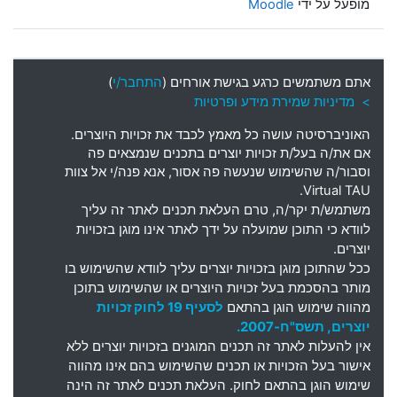
מופעל על ידי
Moodle
אתם משתמשים כרגע בגישת אורחים (
התחבר/י
)
> מדיניות שמירת מידע ופרטיות
האוניברסיטה עושה כל מאמץ לכבד את זכויות היוצרים
.
אם את
/
ה בעל
/
ת זכויות יוצרים בתכנים שנמצאים פה
וסבור
/
ה שהשימוש שנעשה פה אסור
,
אנא פנה
/
י אל צוות
Virtual TAU.
משתמש
/
ת יקר
/
ה
,
טרם העלאת תכנים לאתר זה עליך
לוודא כי התוכן שמועלה על ידך לאתר אינו מוגן בזכויות
יוצרים
.
ככל שהתוכן מוגן בזכויות יוצרים עליך לוודא שהשימוש בו
מותר בהסכמת בעל זכויות היוצרים או שהשימוש בתוכן
מהווה שימוש הוגן בהתאם
לסעיף 19 לחוק זכויות
יוצרים, תשס"ח-2007.
אין להעלות לאתר זה תכנים המוגנים בזכויות יוצרים ללא
אישור בעל הזכויות או תכנים שהשימוש בהם אינו מהווה
שימוש הוגן בהתאם לחוק. העלאת תכנים לאתר זה הינה