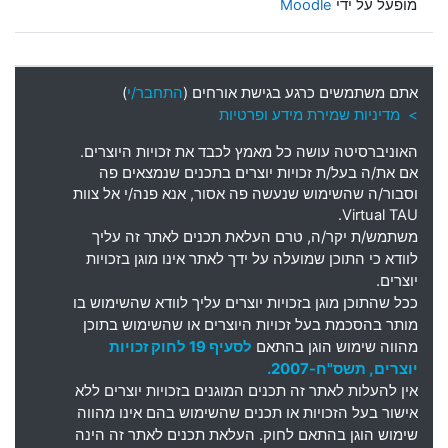
מופעל על ידי
Moodle
אתם משתמשים כרגע בגישת אורחים (
התחבר/י
)
> מדיניות שמירת מידע ופרטיות
האוניברסיטה עושה כל מאמץ לכבד את זכויות היוצרים
.
אם את
/
ה בעל
/
ת זכויות יוצרים בתכנים שנמצאים פה
וסבור
/
ה שהשימוש שנעשה פה אסור
,
אנא פנה
/
י אל צוות
Virtual TAU.
משתמש
/
ת יקר
/
ה
,
טרם העלאת תכנים לאתר זה עליך
לוודא כי התוכן שמועלה על ידך לאתר אינו מוגן בזכויות
יוצרים
.
ככל שהתוכן מוגן בזכויות יוצרים עליך לוודא שהשימוש בו
מותר בהסכמת בעל זכויות היוצרים או שהשימוש בתוכן
מהווה שימוש הוגן בהתאם
לסעיף 19 לחוק זכויות
יוצרים, תשס"ח-2007.
אין להעלות לאתר זה תכנים המוגנים בזכויות יוצרים ללא
אישור בעל הזכויות או תכנים שהשימוש בהם אינו מהווה
שימוש הוגן בהתאם לחוק. העלאת תכנים לאתר זה הינה