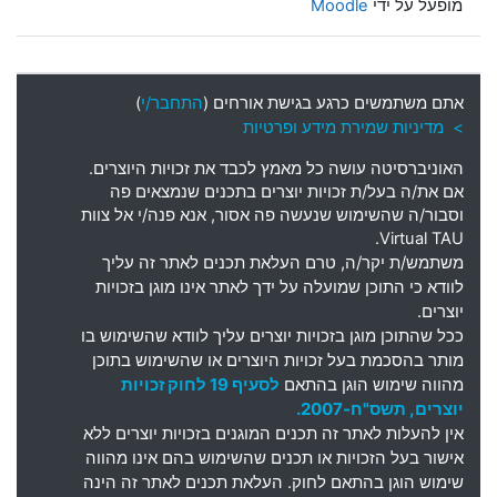
מופעל על ידי
Moodle
אתם משתמשים כרגע בגישת אורחים (
התחבר/י
)
> מדיניות שמירת מידע ופרטיות
האוניברסיטה עושה כל מאמץ לכבד את זכויות היוצרים
.
אם את
/
ה בעל
/
ת זכויות יוצרים בתכנים שנמצאים פה
וסבור
/
ה שהשימוש שנעשה פה אסור
,
אנא פנה
/
י אל צוות
Virtual TAU.
משתמש
/
ת יקר
/
ה
,
טרם העלאת תכנים לאתר זה עליך
לוודא כי התוכן שמועלה על ידך לאתר אינו מוגן בזכויות
יוצרים
.
ככל שהתוכן מוגן בזכויות יוצרים עליך לוודא שהשימוש בו
מותר בהסכמת בעל זכויות היוצרים או שהשימוש בתוכן
מהווה שימוש הוגן בהתאם
לסעיף 19 לחוק זכויות
יוצרים, תשס"ח-2007.
אין להעלות לאתר זה תכנים המוגנים בזכויות יוצרים ללא
אישור בעל הזכויות או תכנים שהשימוש בהם אינו מהווה
שימוש הוגן בהתאם לחוק. העלאת תכנים לאתר זה הינה