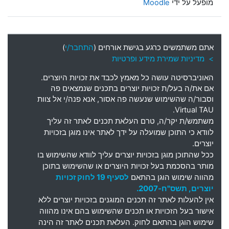
מופעל על ידי
Moodle
אתם משתמשים כרגע בגישת אורחים (
התחבר/י
)
> מדיניות שמירת מידע ופרטיות
האוניברסיטה עושה כל מאמץ לכבד את זכויות היוצרים
.
אם את
/
ה בעל
/
ת זכויות יוצרים בתכנים שנמצאים פה
וסבור
/
ה שהשימוש שנעשה פה אסור
,
אנא פנה
/
י אל צוות
Virtual TAU.
משתמש
/
ת יקר
/
ה
,
טרם העלאת תכנים לאתר זה עליך
לוודא כי התוכן שמועלה על ידך לאתר אינו מוגן בזכויות
יוצרים
.
ככל שהתוכן מוגן בזכויות יוצרים עליך לוודא שהשימוש בו
מותר בהסכמת בעל זכויות היוצרים או שהשימוש בתוכן
מהווה שימוש הוגן בהתאם
לסעיף 19 לחוק זכויות
יוצרים, תשס"ח-2007.
אין להעלות לאתר זה תכנים המוגנים בזכויות יוצרים ללא
אישור בעל הזכויות או תכנים שהשימוש בהם אינו מהווה
שימוש הוגן בהתאם לחוק. העלאת תכנים לאתר זה הינה