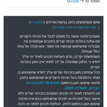
מופעל על ידי
Moodle
אתם משתמשים כרגע בגישת אורחים (
התחבר/י
)
> מדיניות שמירת מידע ופרטיות
האוניברסיטה עושה כל מאמץ לכבד את זכויות היוצרים
.
אם את
/
ה בעל
/
ת זכויות יוצרים בתכנים שנמצאים פה
וסבור
/
ה שהשימוש שנעשה פה אסור
,
אנא פנה
/
י אל צוות
Virtual TAU.
משתמש
/
ת יקר
/
ה
,
טרם העלאת תכנים לאתר זה עליך
לוודא כי התוכן שמועלה על ידך לאתר אינו מוגן בזכויות
יוצרים
.
ככל שהתוכן מוגן בזכויות יוצרים עליך לוודא שהשימוש בו
מותר בהסכמת בעל זכויות היוצרים או שהשימוש בתוכן
מהווה שימוש הוגן בהתאם
לסעיף 19 לחוק זכויות
יוצרים, תשס"ח-2007.
אין להעלות לאתר זה תכנים המוגנים בזכויות יוצרים ללא
אישור בעל הזכויות או תכנים שהשימוש בהם אינו מהווה
שימוש הוגן בהתאם לחוק. העלאת תכנים לאתר זה הינה