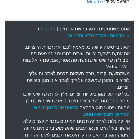
מופעל על ידי
Moodle
אתם משתמשים כרגע בגישת אורחים (
התחבר/י
)
> מדיניות שמירת מידע ופרטיות
האוניברסיטה עושה כל מאמץ לכבד את זכויות היוצרים
.
אם את
/
ה בעל
/
ת זכויות יוצרים בתכנים שנמצאים פה
וסבור
/
ה שהשימוש שנעשה פה אסור
,
אנא פנה
/
י אל צוות
Virtual TAU.
משתמש
/
ת יקר
/
ה
,
טרם העלאת תכנים לאתר זה עליך
לוודא כי התוכן שמועלה על ידך לאתר אינו מוגן בזכויות
יוצרים
.
ככל שהתוכן מוגן בזכויות יוצרים עליך לוודא שהשימוש בו
מותר בהסכמת בעל זכויות היוצרים או שהשימוש בתוכן
מהווה שימוש הוגן בהתאם
לסעיף 19 לחוק זכויות
יוצרים, תשס"ח-2007.
אין להעלות לאתר זה תכנים המוגנים בזכויות יוצרים ללא
אישור בעל הזכויות או תכנים שהשימוש בהם אינו מהווה
שימוש הוגן בהתאם לחוק. העלאת תכנים לאתר זה הינה