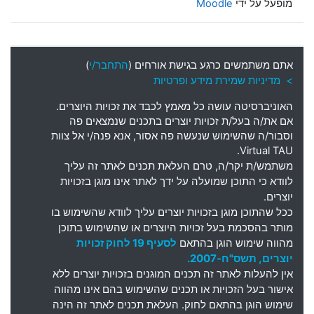
מופעל על ידי
Moodle
אתם משתמשים כרגע בגישת אורחים (
התחבר/י
)
> מדיניות שמירת מידע ופרטיות
האוניברסיטה עושה כל מאמץ לכבד את זכויות היוצרים
.
אם את
/
ה בעל
/
ת זכויות יוצרים בתכנים שנמצאים פה
וסבור
/
ה שהשימוש שנעשה פה אסור
,
אנא פנה
/
י אל צוות
Virtual TAU.
משתמש
/
ת יקר
/
ה
,
טרם העלאת תכנים לאתר זה עליך
לוודא כי התוכן שמועלה על ידך לאתר אינו מוגן בזכויות
יוצרים
.
ככל שהתוכן מוגן בזכויות יוצרים עליך לוודא שהשימוש בו
מותר בהסכמת בעל זכויות היוצרים או שהשימוש בתוכן
מהווה שימוש הוגן בהתאם
לסעיף 19 לחוק זכויות
יוצרים, תשס"ח-2007.
אין להעלות לאתר זה תכנים המוגנים בזכויות יוצרים ללא
אישור בעל הזכויות או תכנים שהשימוש בהם אינו מהווה
שימוש הוגן בהתאם לחוק. העלאת תכנים לאתר זה הינה