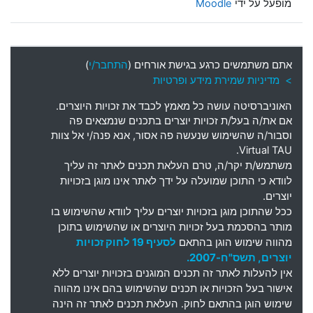
מופעל על ידי
Moodle
אתם משתמשים כרגע בגישת אורחים (
התחבר/י
)
> מדיניות שמירת מידע ופרטיות
האוניברסיטה עושה כל מאמץ לכבד את זכויות היוצרים
.
אם את
/
ה בעל
/
ת זכויות יוצרים בתכנים שנמצאים פה
וסבור
/
ה שהשימוש שנעשה פה אסור
,
אנא פנה
/
י אל צוות
Virtual TAU.
משתמש
/
ת יקר
/
ה
,
טרם העלאת תכנים לאתר זה עליך
לוודא כי התוכן שמועלה על ידך לאתר אינו מוגן בזכויות
יוצרים
.
ככל שהתוכן מוגן בזכויות יוצרים עליך לוודא שהשימוש בו
מותר בהסכמת בעל זכויות היוצרים או שהשימוש בתוכן
מהווה שימוש הוגן בהתאם
לסעיף 19 לחוק זכויות
יוצרים, תשס"ח-2007.
אין להעלות לאתר זה תכנים המוגנים בזכויות יוצרים ללא
אישור בעל הזכויות או תכנים שהשימוש בהם אינו מהווה
שימוש הוגן בהתאם לחוק. העלאת תכנים לאתר זה הינה