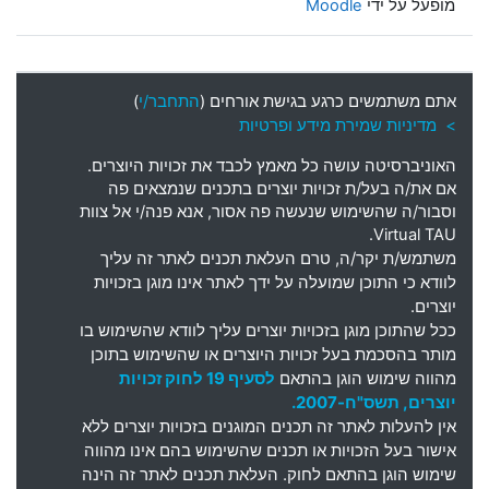
מופעל על ידי
Moodle
אתם משתמשים כרגע בגישת אורחים (
התחבר/י
)
> מדיניות שמירת מידע ופרטיות
האוניברסיטה עושה כל מאמץ לכבד את זכויות היוצרים
.
אם את
/
ה בעל
/
ת זכויות יוצרים בתכנים שנמצאים פה
וסבור
/
ה שהשימוש שנעשה פה אסור
,
אנא פנה
/
י אל צוות
Virtual TAU.
משתמש
/
ת יקר
/
ה
,
טרם העלאת תכנים לאתר זה עליך
לוודא כי התוכן שמועלה על ידך לאתר אינו מוגן בזכויות
יוצרים
.
ככל שהתוכן מוגן בזכויות יוצרים עליך לוודא שהשימוש בו
מותר בהסכמת בעל זכויות היוצרים או שהשימוש בתוכן
מהווה שימוש הוגן בהתאם
לסעיף 19 לחוק זכויות
יוצרים, תשס"ח-2007.
אין להעלות לאתר זה תכנים המוגנים בזכויות יוצרים ללא
אישור בעל הזכויות או תכנים שהשימוש בהם אינו מהווה
שימוש הוגן בהתאם לחוק. העלאת תכנים לאתר זה הינה