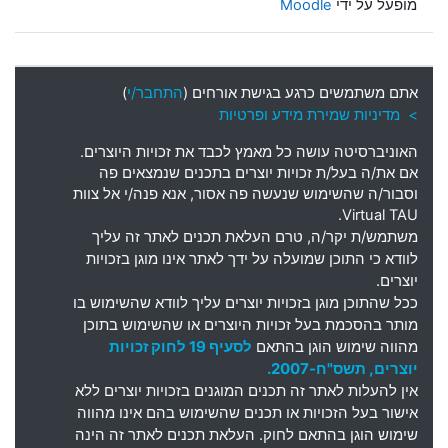
מופעל על ידי
Moodle
אתם משתמשים כרגע בגישת אורחים (
התחבר/י
)
> מדיניות שמירת מידע ופרטיות
האוניברסיטה עושה כל מאמץ לכבד את זכויות היוצרים
.
אם את
/
ה בעל
/
ת זכויות יוצרים בתכנים שנמצאים פה
וסבור
/
ה שהשימוש שנעשה פה אסור
,
אנא פנה
/
י אל צוות
Virtual TAU.
משתמש
/
ת יקר
/
ה
,
טרם העלאת תכנים לאתר זה עליך
לוודא כי התוכן שמועלה על ידך לאתר אינו מוגן בזכויות
יוצרים
.
ככל שהתוכן מוגן בזכויות יוצרים עליך לוודא שהשימוש בו
מותר בהסכמת בעל זכויות היוצרים או שהשימוש בתוכן
מהווה שימוש הוגן בהתאם
לסעיף 19 לחוק זכויות
יוצרים, תשס"ח-2007.
אין להעלות לאתר זה תכנים המוגנים בזכויות יוצרים ללא
אישור בעל הזכויות או תכנים שהשימוש בהם אינו מהווה
שימוש הוגן בהתאם לחוק. העלאת תכנים לאתר זה הינה