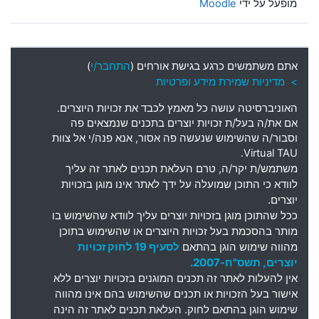
מופעל על ידי
Moodle
אתם משתמשים כרגע בגישת אורחים (
התחבר/י
)
> מדיניות שמירת מידע ופרטיות
האוניברסיטה עושה כל מאמץ לכבד את זכויות היוצרים
.
אם את
/
ה בעל
/
ת זכויות יוצרים בתכנים שנמצאים פה
וסבור
/
ה שהשימוש שנעשה פה אסור
,
אנא פנה
/
י אל צוות
Virtual TAU.
משתמש
/
ת יקר
/
ה
,
טרם העלאת תכנים לאתר זה עליך
לוודא כי התוכן שמועלה על ידך לאתר אינו מוגן בזכויות
יוצרים
.
ככל שהתוכן מוגן בזכויות יוצרים עליך לוודא שהשימוש בו
מותר בהסכמת בעל זכויות היוצרים או שהשימוש בתוכן
מהווה שימוש הוגן בהתאם
לסעיף 19 לחוק זכויות
יוצרים, תשס"ח-2007.
אין להעלות לאתר זה תכנים המוגנים בזכויות יוצרים ללא
אישור בעל הזכויות או תכנים שהשימוש בהם אינו מהווה
שימוש הוגן בהתאם לחוק. העלאת תכנים לאתר זה הינה