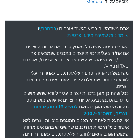
מופעל על ידי
Moodle
אתם משתמשים כרגע בגישת אורחים (
התחבר/י
)
> מדיניות שמירת מידע ופרטיות
האוניברסיטה עושה כל מאמץ לכבד את זכויות היוצרים
.
אם את
/
ה בעל
/
ת זכויות יוצרים בתכנים שנמצאים פה
וסבור
/
ה שהשימוש שנעשה פה אסור
,
אנא פנה
/
י אל צוות
Virtual TAU.
משתמש
/
ת יקר
/
ה
,
טרם העלאת תכנים לאתר זה עליך
לוודא כי התוכן שמועלה על ידך לאתר אינו מוגן בזכויות
יוצרים
.
ככל שהתוכן מוגן בזכויות יוצרים עליך לוודא שהשימוש בו
מותר בהסכמת בעל זכויות היוצרים או שהשימוש בתוכן
מהווה שימוש הוגן בהתאם
לסעיף 19 לחוק זכויות
יוצרים, תשס"ח-2007.
אין להעלות לאתר זה תכנים המוגנים בזכויות יוצרים ללא
אישור בעל הזכויות או תכנים שהשימוש בהם אינו מהווה
שימוש הוגן בהתאם לחוק. העלאת תכנים לאתר זה הינה