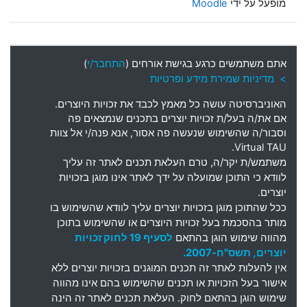
מופעל על ידי
Moodle
אתם משתמשים כרגע בגישת אורחים (
התחבר/י
)
> מדיניות שמירת מידע ופרטיות
האוניברסיטה עושה כל מאמץ לכבד את זכויות היוצרים
.
אם את
/
ה בעל
/
ת זכויות יוצרים בתכנים שנמצאים פה
וסבור
/
ה שהשימוש שנעשה פה אסור
,
אנא פנה
/
י אל צוות
Virtual TAU.
משתמש
/
ת יקר
/
ה
,
טרם העלאת תכנים לאתר זה עליך
לוודא כי התוכן שמועלה על ידך לאתר אינו מוגן בזכויות
יוצרים
.
ככל שהתוכן מוגן בזכויות יוצרים עליך לוודא שהשימוש בו
מותר בהסכמת בעל זכויות היוצרים או שהשימוש בתוכן
מהווה שימוש הוגן בהתאם
לסעיף 19 לחוק זכויות
יוצרים, תשס"ח-2007.
אין להעלות לאתר זה תכנים המוגנים בזכויות יוצרים ללא
אישור בעל הזכויות או תכנים שהשימוש בהם אינו מהווה
שימוש הוגן בהתאם לחוק. העלאת תכנים לאתר זה הינה