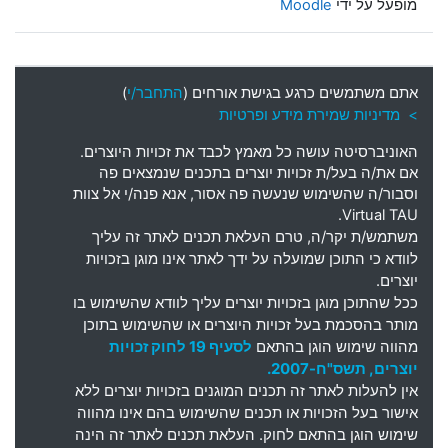
מופעל על ידי
Moodle
אתם משתמשים כרגע בגישת אורחים (
התחבר/י
)
> מדיניות שמירת מידע ופרטיות
האוניברסיטה עושה כל מאמץ לכבד את זכויות היוצרים
.
אם את
/
ה בעל
/
ת זכויות יוצרים בתכנים שנמצאים פה
וסבור
/
ה שהשימוש שנעשה פה אסור
,
אנא פנה
/
י אל צוות
Virtual TAU.
משתמש
/
ת יקר
/
ה
,
טרם העלאת תכנים לאתר זה עליך
לוודא כי התוכן שמועלה על ידך לאתר אינו מוגן בזכויות
יוצרים
.
ככל שהתוכן מוגן בזכויות יוצרים עליך לוודא שהשימוש בו
מותר בהסכמת בעל זכויות היוצרים או שהשימוש בתוכן
מהווה שימוש הוגן בהתאם
לסעיף 19 לחוק זכויות
יוצרים, תשס"ח-2007.
אין להעלות לאתר זה תכנים המוגנים בזכויות יוצרים ללא
אישור בעל הזכויות או תכנים שהשימוש בהם אינו מהווה
שימוש הוגן בהתאם לחוק. העלאת תכנים לאתר זה הינה