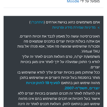
מופעל על ידי
Moodle
אתם משתמשים כרגע בגישת אורחים (
התחבר/י
)
> מדיניות שמירת מידע ופרטיות
האוניברסיטה עושה כל מאמץ לכבד את זכויות היוצרים
.
אם את
/
ה בעל
/
ת זכויות יוצרים בתכנים שנמצאים פה
וסבור
/
ה שהשימוש שנעשה פה אסור
,
אנא פנה
/
י אל צוות
Virtual TAU.
משתמש
/
ת יקר
/
ה
,
טרם העלאת תכנים לאתר זה עליך
לוודא כי התוכן שמועלה על ידך לאתר אינו מוגן בזכויות
יוצרים
.
ככל שהתוכן מוגן בזכויות יוצרים עליך לוודא שהשימוש בו
מותר בהסכמת בעל זכויות היוצרים או שהשימוש בתוכן
מהווה שימוש הוגן בהתאם
לסעיף 19 לחוק זכויות
יוצרים, תשס"ח-2007.
אין להעלות לאתר זה תכנים המוגנים בזכויות יוצרים ללא
אישור בעל הזכויות או תכנים שהשימוש בהם אינו מהווה
שימוש הוגן בהתאם לחוק. העלאת תכנים לאתר זה הינה