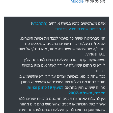
מופעל על ידי
Moodle
אתם משתמשים כרגע בגישת אורחים (
התחבר/י
)
> מדיניות שמירת מידע ופרטיות
האוניברסיטה עושה כל מאמץ לכבד את זכויות היוצרים
.
אם את
/
ה בעל
/
ת זכויות יוצרים בתכנים שנמצאים פה
וסבור
/
ה שהשימוש שנעשה פה אסור
,
אנא פנה
/
י אל צוות
Virtual TAU.
משתמש
/
ת יקר
/
ה
,
טרם העלאת תכנים לאתר זה עליך
לוודא כי התוכן שמועלה על ידך לאתר אינו מוגן בזכויות
יוצרים
.
ככל שהתוכן מוגן בזכויות יוצרים עליך לוודא שהשימוש בו
מותר בהסכמת בעל זכויות היוצרים או שהשימוש בתוכן
מהווה שימוש הוגן בהתאם
לסעיף 19 לחוק זכויות
יוצרים, תשס"ח-2007.
אין להעלות לאתר זה תכנים המוגנים בזכויות יוצרים ללא
אישור בעל הזכויות או תכנים שהשימוש בהם אינו מהווה
שימוש הוגן בהתאם לחוק. העלאת תכנים לאתר זה הינה