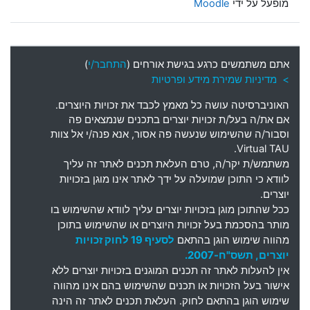
מופעל על ידי
Moodle
אתם משתמשים כרגע בגישת אורחים (
התחבר/י
)
> מדיניות שמירת מידע ופרטיות
האוניברסיטה עושה כל מאמץ לכבד את זכויות היוצרים
.
אם את
/
ה בעל
/
ת זכויות יוצרים בתכנים שנמצאים פה
וסבור
/
ה שהשימוש שנעשה פה אסור
,
אנא פנה
/
י אל צוות
Virtual TAU.
משתמש
/
ת יקר
/
ה
,
טרם העלאת תכנים לאתר זה עליך
לוודא כי התוכן שמועלה על ידך לאתר אינו מוגן בזכויות
יוצרים
.
ככל שהתוכן מוגן בזכויות יוצרים עליך לוודא שהשימוש בו
מותר בהסכמת בעל זכויות היוצרים או שהשימוש בתוכן
מהווה שימוש הוגן בהתאם
לסעיף 19 לחוק זכויות
יוצרים, תשס"ח-2007.
אין להעלות לאתר זה תכנים המוגנים בזכויות יוצרים ללא
אישור בעל הזכויות או תכנים שהשימוש בהם אינו מהווה
שימוש הוגן בהתאם לחוק. העלאת תכנים לאתר זה הינה