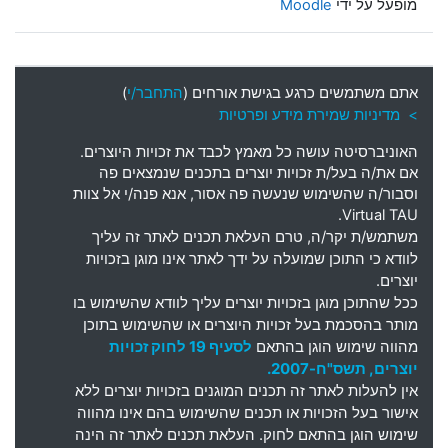
מופעל על ידי
Moodle
אתם משתמשים כרגע בגישת אורחים (
התחבר/י
)
> מדיניות שמירת מידע ופרטיות
האוניברסיטה עושה כל מאמץ לכבד את זכויות היוצרים
.
אם את
/
ה בעל
/
ת זכויות יוצרים בתכנים שנמצאים פה
וסבור
/
ה שהשימוש שנעשה פה אסור
,
אנא פנה
/
י אל צוות
Virtual TAU.
משתמש
/
ת יקר
/
ה
,
טרם העלאת תכנים לאתר זה עליך
לוודא כי התוכן שמועלה על ידך לאתר אינו מוגן בזכויות
יוצרים
.
ככל שהתוכן מוגן בזכויות יוצרים עליך לוודא שהשימוש בו
מותר בהסכמת בעל זכויות היוצרים או שהשימוש בתוכן
מהווה שימוש הוגן בהתאם
לסעיף 19 לחוק זכויות
יוצרים, תשס"ח-2007.
אין להעלות לאתר זה תכנים המוגנים בזכויות יוצרים ללא
אישור בעל הזכויות או תכנים שהשימוש בהם אינו מהווה
שימוש הוגן בהתאם לחוק. העלאת תכנים לאתר זה הינה