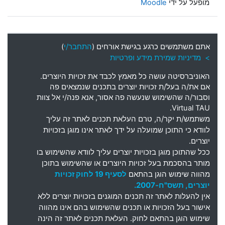
מופעל על ידי
Moodle
אתם משתמשים כרגע בגישת אורחים (
התחבר/י
)
> מדיניות שמירת מידע ופרטיות
האוניברסיטה עושה כל מאמץ לכבד את זכויות היוצרים
.
אם את
/
ה בעל
/
ת זכויות יוצרים בתכנים שנמצאים פה
וסבור
/
ה שהשימוש שנעשה פה אסור
,
אנא פנה
/
י אל צוות
Virtual TAU.
משתמש
/
ת יקר
/
ה
,
טרם העלאת תכנים לאתר זה עליך
לוודא כי התוכן שמועלה על ידך לאתר אינו מוגן בזכויות
יוצרים
.
ככל שהתוכן מוגן בזכויות יוצרים עליך לוודא שהשימוש בו
מותר בהסכמת בעל זכויות היוצרים או שהשימוש בתוכן
מהווה שימוש הוגן בהתאם
לסעיף 19 לחוק זכויות
יוצרים, תשס"ח-2007.
אין להעלות לאתר זה תכנים המוגנים בזכויות יוצרים ללא
אישור בעל הזכויות או תכנים שהשימוש בהם אינו מהווה
שימוש הוגן בהתאם לחוק. העלאת תכנים לאתר זה הינה