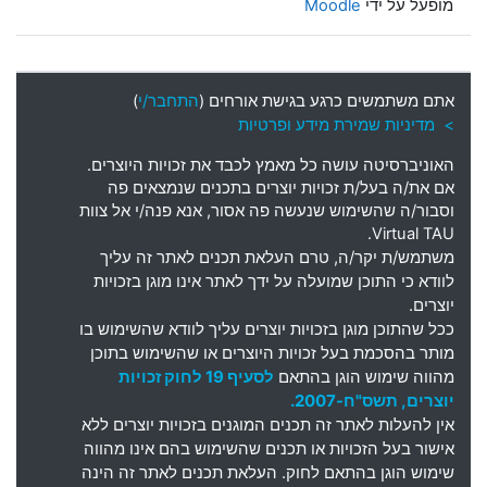
מופעל על ידי
Moodle
אתם משתמשים כרגע בגישת אורחים (
התחבר/י
)
> מדיניות שמירת מידע ופרטיות
האוניברסיטה עושה כל מאמץ לכבד את זכויות היוצרים
.
אם את
/
ה בעל
/
ת זכויות יוצרים בתכנים שנמצאים פה
וסבור
/
ה שהשימוש שנעשה פה אסור
,
אנא פנה
/
י אל צוות
Virtual TAU.
משתמש
/
ת יקר
/
ה
,
טרם העלאת תכנים לאתר זה עליך
לוודא כי התוכן שמועלה על ידך לאתר אינו מוגן בזכויות
יוצרים
.
ככל שהתוכן מוגן בזכויות יוצרים עליך לוודא שהשימוש בו
מותר בהסכמת בעל זכויות היוצרים או שהשימוש בתוכן
מהווה שימוש הוגן בהתאם
לסעיף 19 לחוק זכויות
יוצרים, תשס"ח-2007.
אין להעלות לאתר זה תכנים המוגנים בזכויות יוצרים ללא
אישור בעל הזכויות או תכנים שהשימוש בהם אינו מהווה
שימוש הוגן בהתאם לחוק. העלאת תכנים לאתר זה הינה