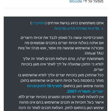
מופעל על ידי
Moodle
אתם משתמשים כרגע בגישת אורחים (
התחבר/י
)
> מדיניות שמירת מידע ופרטיות
האוניברסיטה עושה כל מאמץ לכבד את זכויות היוצרים
.
אם את
/
ה בעל
/
ת זכויות יוצרים בתכנים שנמצאים פה
וסבור
/
ה שהשימוש שנעשה פה אסור
,
אנא פנה
/
י אל צוות
Virtual TAU.
משתמש
/
ת יקר
/
ה
,
טרם העלאת תכנים לאתר זה עליך
לוודא כי התוכן שמועלה על ידך לאתר אינו מוגן בזכויות
יוצרים
.
ככל שהתוכן מוגן בזכויות יוצרים עליך לוודא שהשימוש בו
מותר בהסכמת בעל זכויות היוצרים או שהשימוש בתוכן
מהווה שימוש הוגן בהתאם
לסעיף 19 לחוק זכויות
יוצרים, תשס"ח-2007.
אין להעלות לאתר זה תכנים המוגנים בזכויות יוצרים ללא
אישור בעל הזכויות או תכנים שהשימוש בהם אינו מהווה
שימוש הוגן בהתאם לחוק. העלאת תכנים לאתר זה הינה