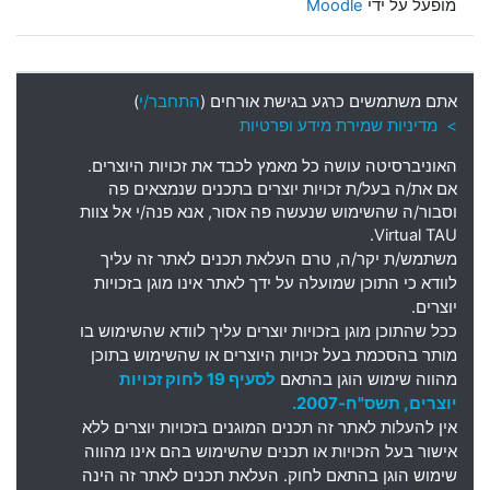
מופעל על ידי
Moodle
אתם משתמשים כרגע בגישת אורחים (
התחבר/י
)
> מדיניות שמירת מידע ופרטיות
האוניברסיטה עושה כל מאמץ לכבד את זכויות היוצרים
.
אם את
/
ה בעל
/
ת זכויות יוצרים בתכנים שנמצאים פה
וסבור
/
ה שהשימוש שנעשה פה אסור
,
אנא פנה
/
י אל צוות
Virtual TAU.
משתמש
/
ת יקר
/
ה
,
טרם העלאת תכנים לאתר זה עליך
לוודא כי התוכן שמועלה על ידך לאתר אינו מוגן בזכויות
יוצרים
.
ככל שהתוכן מוגן בזכויות יוצרים עליך לוודא שהשימוש בו
מותר בהסכמת בעל זכויות היוצרים או שהשימוש בתוכן
מהווה שימוש הוגן בהתאם
לסעיף 19 לחוק זכויות
יוצרים, תשס"ח-2007.
אין להעלות לאתר זה תכנים המוגנים בזכויות יוצרים ללא
אישור בעל הזכויות או תכנים שהשימוש בהם אינו מהווה
שימוש הוגן בהתאם לחוק. העלאת תכנים לאתר זה הינה