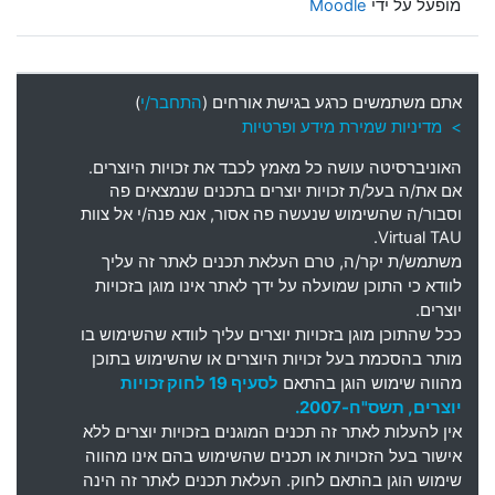
מופעל על ידי
Moodle
אתם משתמשים כרגע בגישת אורחים (
התחבר/י
)
> מדיניות שמירת מידע ופרטיות
האוניברסיטה עושה כל מאמץ לכבד את זכויות היוצרים
.
אם את
/
ה בעל
/
ת זכויות יוצרים בתכנים שנמצאים פה
וסבור
/
ה שהשימוש שנעשה פה אסור
,
אנא פנה
/
י אל צוות
Virtual TAU.
משתמש
/
ת יקר
/
ה
,
טרם העלאת תכנים לאתר זה עליך
לוודא כי התוכן שמועלה על ידך לאתר אינו מוגן בזכויות
יוצרים
.
ככל שהתוכן מוגן בזכויות יוצרים עליך לוודא שהשימוש בו
מותר בהסכמת בעל זכויות היוצרים או שהשימוש בתוכן
מהווה שימוש הוגן בהתאם
לסעיף 19 לחוק זכויות
יוצרים, תשס"ח-2007.
אין להעלות לאתר זה תכנים המוגנים בזכויות יוצרים ללא
אישור בעל הזכויות או תכנים שהשימוש בהם אינו מהווה
שימוש הוגן בהתאם לחוק. העלאת תכנים לאתר זה הינה