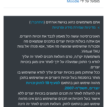
מופעל על ידי
Moodle
אתם משתמשים כרגע בגישת אורחים (
התחבר/י
)
> מדיניות שמירת מידע ופרטיות
האוניברסיטה עושה כל מאמץ לכבד את זכויות היוצרים
.
אם את
/
ה בעל
/
ת זכויות יוצרים בתכנים שנמצאים פה
וסבור
/
ה שהשימוש שנעשה פה אסור
,
אנא פנה
/
י אל צוות
Virtual TAU.
משתמש
/
ת יקר
/
ה
,
טרם העלאת תכנים לאתר זה עליך
לוודא כי התוכן שמועלה על ידך לאתר אינו מוגן בזכויות
יוצרים
.
ככל שהתוכן מוגן בזכויות יוצרים עליך לוודא שהשימוש בו
מותר בהסכמת בעל זכויות היוצרים או שהשימוש בתוכן
מהווה שימוש הוגן בהתאם
לסעיף 19 לחוק זכויות
יוצרים, תשס"ח-2007.
אין להעלות לאתר זה תכנים המוגנים בזכויות יוצרים ללא
אישור בעל הזכויות או תכנים שהשימוש בהם אינו מהווה
שימוש הוגן בהתאם לחוק. העלאת תכנים לאתר זה הינה