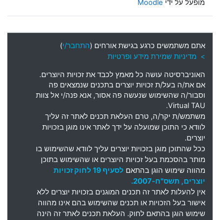
מופעל על ידי
Moodle
אתם משתמשים כרגע בגישת אורחים (
התחבר/י
)
> מדיניות שמירת מידע ופרטיות
האוניברסיטה עושה כל מאמץ לכבד את זכויות היוצרים
.
אם את
/
ה בעל
/
ת זכויות יוצרים בתכנים שנמצאים פה
וסבור
/
ה שהשימוש שנעשה פה אסור
,
אנא פנה
/
י אל צוות
Virtual TAU.
משתמש
/
ת יקר
/
ה
,
טרם העלאת תכנים לאתר זה עליך
לוודא כי התוכן שמועלה על ידך לאתר אינו מוגן בזכויות
יוצרים
.
ככל שהתוכן מוגן בזכויות יוצרים עליך לוודא שהשימוש בו
מותר בהסכמת בעל זכויות היוצרים או שהשימוש בתוכן
מהווה שימוש הוגן בהתאם
לסעיף 19 לחוק זכויות
יוצרים, תשס"ח-2007.
אין להעלות לאתר זה תכנים המוגנים בזכויות יוצרים ללא
אישור בעל הזכויות או תכנים שהשימוש בהם אינו מהווה
שימוש הוגן בהתאם לחוק. העלאת תכנים לאתר זה הינה