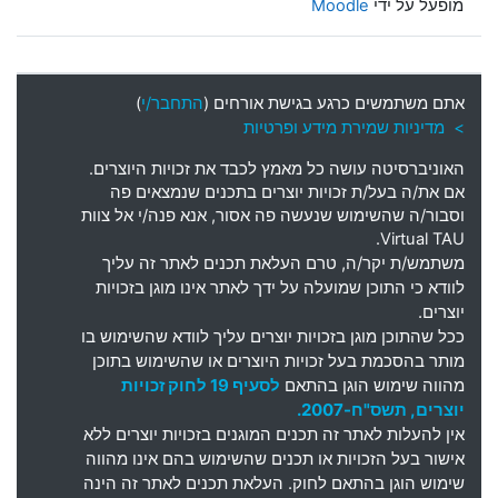
מופעל על ידי
Moodle
אתם משתמשים כרגע בגישת אורחים (
התחבר/י
)
> מדיניות שמירת מידע ופרטיות
האוניברסיטה עושה כל מאמץ לכבד את זכויות היוצרים
.
אם את
/
ה בעל
/
ת זכויות יוצרים בתכנים שנמצאים פה
וסבור
/
ה שהשימוש שנעשה פה אסור
,
אנא פנה
/
י אל צוות
Virtual TAU.
משתמש
/
ת יקר
/
ה
,
טרם העלאת תכנים לאתר זה עליך
לוודא כי התוכן שמועלה על ידך לאתר אינו מוגן בזכויות
יוצרים
.
ככל שהתוכן מוגן בזכויות יוצרים עליך לוודא שהשימוש בו
מותר בהסכמת בעל זכויות היוצרים או שהשימוש בתוכן
מהווה שימוש הוגן בהתאם
לסעיף 19 לחוק זכויות
יוצרים, תשס"ח-2007.
אין להעלות לאתר זה תכנים המוגנים בזכויות יוצרים ללא
אישור בעל הזכויות או תכנים שהשימוש בהם אינו מהווה
שימוש הוגן בהתאם לחוק. העלאת תכנים לאתר זה הינה