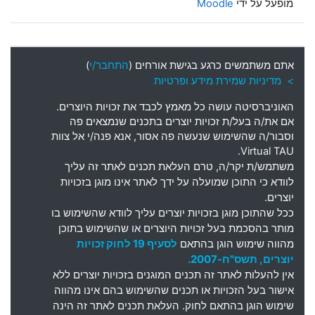
מופעל על ידי
Moodle
אתם משתמשים כרגע בגישת אורחים (
התחבר/י
)
> מדיניות שמירת מידע ופרטיות
האוניברסיטה עושה כל מאמץ לכבד את זכויות היוצרים
.
אם את
/
ה בעל
/
ת זכויות יוצרים בתכנים שנמצאים פה
וסבור
/
ה שהשימוש שנעשה פה אסור
,
אנא פנה
/
י אל צוות
Virtual TAU.
משתמש
/
ת יקר
/
ה
,
טרם העלאת תכנים לאתר זה עליך
לוודא כי התוכן שמועלה על ידך לאתר אינו מוגן בזכויות
יוצרים
.
ככל שהתוכן מוגן בזכויות יוצרים עליך לוודא שהשימוש בו
מותר בהסכמת בעל זכויות היוצרים או שהשימוש בתוכן
מהווה שימוש הוגן בהתאם
לסעיף 19 לחוק זכויות
יוצרים, תשס"ח-2007.
אין להעלות לאתר זה תכנים המוגנים בזכויות יוצרים ללא
אישור בעל הזכויות או תכנים שהשימוש בהם אינו מהווה
שימוש הוגן בהתאם לחוק. העלאת תכנים לאתר זה הינה