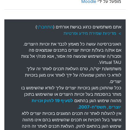
מופעל על ידי
Moodle
אתם משתמשים כרגע בגישת אורחים (
התחבר/י
)
> מדיניות שמירת מידע ופרטיות
האוניברסיטה עושה כל מאמץ לכבד את זכויות היוצרים
.
אם את
/
ה בעל
/
ת זכויות יוצרים בתכנים שנמצאים פה
וסבור
/
ה שהשימוש שנעשה פה אסור
,
אנא פנה
/
י אל צוות
Virtual TAU.
משתמש
/
ת יקר
/
ה
,
טרם העלאת תכנים לאתר זה עליך
לוודא כי התוכן שמועלה על ידך לאתר אינו מוגן בזכויות
יוצרים
.
ככל שהתוכן מוגן בזכויות יוצרים עליך לוודא שהשימוש בו
מותר בהסכמת בעל זכויות היוצרים או שהשימוש בתוכן
מהווה שימוש הוגן בהתאם
לסעיף 19 לחוק זכויות
יוצרים, תשס"ח-2007.
אין להעלות לאתר זה תכנים המוגנים בזכויות יוצרים ללא
אישור בעל הזכויות או תכנים שהשימוש בהם אינו מהווה
שימוש הוגן בהתאם לחוק. העלאת תכנים לאתר זה הינה