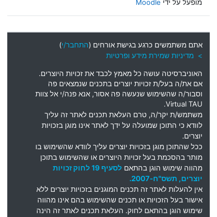
מופעל על ידי
Moodle
אתם משתמשים כרגע בגישת אורחים (
התחבר/י
)
> מדיניות שמירת מידע ופרטיות
האוניברסיטה עושה כל מאמץ לכבד את זכויות היוצרים
.
אם את
/
ה בעל
/
ת זכויות יוצרים בתכנים שנמצאים פה
וסבור
/
ה שהשימוש שנעשה פה אסור
,
אנא פנה
/
י אל צוות
Virtual TAU.
משתמש
/
ת יקר
/
ה
,
טרם העלאת תכנים לאתר זה עליך
לוודא כי התוכן שמועלה על ידך לאתר אינו מוגן בזכויות
יוצרים
.
ככל שהתוכן מוגן בזכויות יוצרים עליך לוודא שהשימוש בו
מותר בהסכמת בעל זכויות היוצרים או שהשימוש בתוכן
מהווה שימוש הוגן בהתאם
לסעיף 19 לחוק זכויות
יוצרים, תשס"ח-2007.
אין להעלות לאתר זה תכנים המוגנים בזכויות יוצרים ללא
אישור בעל הזכויות או תכנים שהשימוש בהם אינו מהווה
שימוש הוגן בהתאם לחוק. העלאת תכנים לאתר זה הינה