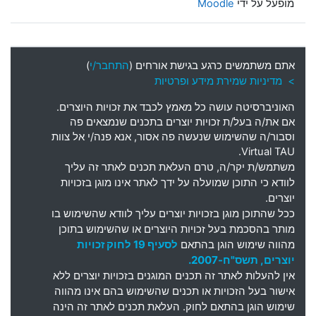
מופעל על ידי
Moodle
אתם משתמשים כרגע בגישת אורחים (
התחבר/י
)
> מדיניות שמירת מידע ופרטיות
האוניברסיטה עושה כל מאמץ לכבד את זכויות היוצרים
.
אם את
/
ה בעל
/
ת זכויות יוצרים בתכנים שנמצאים פה
וסבור
/
ה שהשימוש שנעשה פה אסור
,
אנא פנה
/
י אל צוות
Virtual TAU.
משתמש
/
ת יקר
/
ה
,
טרם העלאת תכנים לאתר זה עליך
לוודא כי התוכן שמועלה על ידך לאתר אינו מוגן בזכויות
יוצרים
.
ככל שהתוכן מוגן בזכויות יוצרים עליך לוודא שהשימוש בו
מותר בהסכמת בעל זכויות היוצרים או שהשימוש בתוכן
מהווה שימוש הוגן בהתאם
לסעיף 19 לחוק זכויות
יוצרים, תשס"ח-2007.
אין להעלות לאתר זה תכנים המוגנים בזכויות יוצרים ללא
אישור בעל הזכויות או תכנים שהשימוש בהם אינו מהווה
שימוש הוגן בהתאם לחוק. העלאת תכנים לאתר זה הינה