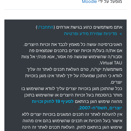
מופעל על ידי
Moodle
אתם משתמשים כרגע בגישת אורחים (
התחבר/י
)
> מדיניות שמירת מידע ופרטיות
האוניברסיטה עושה כל מאמץ לכבד את זכויות היוצרים
.
אם את
/
ה בעל
/
ת זכויות יוצרים בתכנים שנמצאים פה
וסבור
/
ה שהשימוש שנעשה פה אסור
,
אנא פנה
/
י אל צוות
Virtual TAU.
משתמש
/
ת יקר
/
ה
,
טרם העלאת תכנים לאתר זה עליך
לוודא כי התוכן שמועלה על ידך לאתר אינו מוגן בזכויות
יוצרים
.
ככל שהתוכן מוגן בזכויות יוצרים עליך לוודא שהשימוש בו
מותר בהסכמת בעל זכויות היוצרים או שהשימוש בתוכן
מהווה שימוש הוגן בהתאם
לסעיף 19 לחוק זכויות
יוצרים, תשס"ח-2007.
אין להעלות לאתר זה תכנים המוגנים בזכויות יוצרים ללא
אישור בעל הזכויות או תכנים שהשימוש בהם אינו מהווה
שימוש הוגן בהתאם לחוק. העלאת תכנים לאתר זה הינה