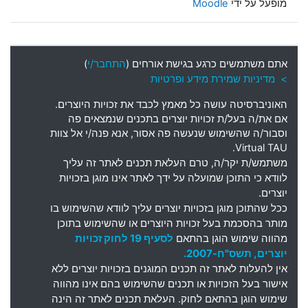
מופעל על ידי
Moodle
אתם משתמשים כרגע בגישת אורחים (
התחבר/י
)
> מדיניות שמירת מידע ופרטיות
האוניברסיטה עושה כל מאמץ לכבד את זכויות היוצרים
.
אם את
/
ה בעל
/
ת זכויות יוצרים בתכנים שנמצאים פה
וסבור
/
ה שהשימוש שנעשה פה אסור
,
אנא פנה
/
י אל צוות
Virtual TAU.
משתמש
/
ת יקר
/
ה
,
טרם העלאת תכנים לאתר זה עליך
לוודא כי התוכן שמועלה על ידך לאתר אינו מוגן בזכויות
יוצרים
.
ככל שהתוכן מוגן בזכויות יוצרים עליך לוודא שהשימוש בו
מותר בהסכמת בעל זכויות היוצרים או שהשימוש בתוכן
מהווה שימוש הוגן בהתאם
לסעיף 19 לחוק זכויות
יוצרים, תשס"ח-2007.
אין להעלות לאתר זה תכנים המוגנים בזכויות יוצרים ללא
אישור בעל הזכויות או תכנים שהשימוש בהם אינו מהווה
שימוש הוגן בהתאם לחוק. העלאת תכנים לאתר זה הינה