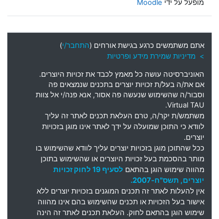
מופעל על ידי
Moodle
אתם משתמשים כרגע בגישת אורחים (
התחבר/י
)
> מדיניות שמירת מידע ופרטיות
האוניברסיטה עושה כל מאמץ לכבד את זכויות היוצרים
.
אם את
/
ה בעל
/
ת זכויות יוצרים בתכנים שנמצאים פה
וסבור
/
ה שהשימוש שנעשה פה אסור
,
אנא פנה
/
י אל צוות
Virtual TAU.
משתמש
/
ת יקר
/
ה
,
טרם העלאת תכנים לאתר זה עליך
לוודא כי התוכן שמועלה על ידך לאתר אינו מוגן בזכויות
יוצרים
.
ככל שהתוכן מוגן בזכויות יוצרים עליך לוודא שהשימוש בו
מותר בהסכמת בעל זכויות היוצרים או שהשימוש בתוכן
מהווה שימוש הוגן בהתאם
לסעיף 19 לחוק זכויות
יוצרים, תשס"ח-2007.
אין להעלות לאתר זה תכנים המוגנים בזכויות יוצרים ללא
אישור בעל הזכויות או תכנים שהשימוש בהם אינו מהווה
שימוש הוגן בהתאם לחוק. העלאת תכנים לאתר זה הינה