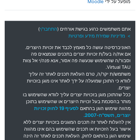
מופעל על ידי
Moodle
אתם משתמשים כרגע בגישת אורחים (
התחבר/י
)
> מדיניות שמירת מידע ופרטיות
האוניברסיטה עושה כל מאמץ לכבד את זכויות היוצרים
.
אם את
/
ה בעל
/
ת זכויות יוצרים בתכנים שנמצאים פה
וסבור
/
ה שהשימוש שנעשה פה אסור
,
אנא פנה
/
י אל צוות
Virtual TAU.
משתמש
/
ת יקר
/
ה
,
טרם העלאת תכנים לאתר זה עליך
לוודא כי התוכן שמועלה על ידך לאתר אינו מוגן בזכויות
יוצרים
.
ככל שהתוכן מוגן בזכויות יוצרים עליך לוודא שהשימוש בו
מותר בהסכמת בעל זכויות היוצרים או שהשימוש בתוכן
מהווה שימוש הוגן בהתאם
לסעיף 19 לחוק זכויות
יוצרים, תשס"ח-2007.
אין להעלות לאתר זה תכנים המוגנים בזכויות יוצרים ללא
אישור בעל הזכויות או תכנים שהשימוש בהם אינו מהווה
שימוש הוגן בהתאם לחוק. העלאת תכנים לאתר זה הינה