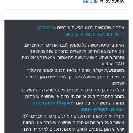
מופעל על ידי
Moodle
אתם משתמשים כרגע בגישת אורחים (
התחבר/י
)
> מדיניות שמירת מידע ופרטיות
האוניברסיטה עושה כל מאמץ לכבד את זכויות היוצרים
.
אם את
/
ה בעל
/
ת זכויות יוצרים בתכנים שנמצאים פה
וסבור
/
ה שהשימוש שנעשה פה אסור
,
אנא פנה
/
י אל צוות
Virtual TAU.
משתמש
/
ת יקר
/
ה
,
טרם העלאת תכנים לאתר זה עליך
לוודא כי התוכן שמועלה על ידך לאתר אינו מוגן בזכויות
יוצרים
.
ככל שהתוכן מוגן בזכויות יוצרים עליך לוודא שהשימוש בו
מותר בהסכמת בעל זכויות היוצרים או שהשימוש בתוכן
מהווה שימוש הוגן בהתאם
לסעיף 19 לחוק זכויות
יוצרים, תשס"ח-2007.
אין להעלות לאתר זה תכנים המוגנים בזכויות יוצרים ללא
אישור בעל הזכויות או תכנים שהשימוש בהם אינו מהווה
שימוש הוגן בהתאם לחוק. העלאת תכנים לאתר זה הינה