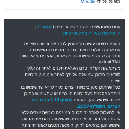
מופעל על ידי
Moodle
אתם משתמשים כרגע בגישת אורחים (
התחבר/י
)
> מדיניות שמירת מידע ופרטיות
האוניברסיטה עושה כל מאמץ לכבד את זכויות היוצרים
.
אם את
/
ה בעל
/
ת זכויות יוצרים בתכנים שנמצאים פה
וסבור
/
ה שהשימוש שנעשה פה אסור
,
אנא פנה
/
י אל צוות
Virtual TAU.
משתמש
/
ת יקר
/
ה
,
טרם העלאת תכנים לאתר זה עליך
לוודא כי התוכן שמועלה על ידך לאתר אינו מוגן בזכויות
יוצרים
.
ככל שהתוכן מוגן בזכויות יוצרים עליך לוודא שהשימוש בו
מותר בהסכמת בעל זכויות היוצרים או שהשימוש בתוכן
מהווה שימוש הוגן בהתאם
לסעיף 19 לחוק זכויות
יוצרים, תשס"ח-2007.
אין להעלות לאתר זה תכנים המוגנים בזכויות יוצרים ללא
אישור בעל הזכויות או תכנים שהשימוש בהם אינו מהווה
שימוש הוגן בהתאם לחוק. העלאת תכנים לאתר זה הינה