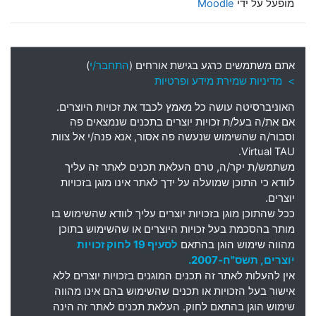
מופעל על ידי
Moodle
אתם משתמשים כרגע בגישת אורחים (
התחבר/י
)
> מדיניות שמירת מידע ופרטיות
האוניברסיטה עושה כל מאמץ לכבד את זכויות היוצרים
.
אם את
/
ה בעל
/
ת זכויות יוצרים בתכנים שנמצאים פה
וסבור
/
ה שהשימוש שנעשה פה אסור
,
אנא פנה
/
י אל צוות
Virtual TAU.
משתמש
/
ת יקר
/
ה
,
טרם העלאת תכנים לאתר זה עליך
לוודא כי התוכן שמועלה על ידך לאתר אינו מוגן בזכויות
יוצרים
.
ככל שהתוכן מוגן בזכויות יוצרים עליך לוודא שהשימוש בו
מותר בהסכמת בעל זכויות היוצרים או שהשימוש בתוכן
מהווה שימוש הוגן בהתאם
לסעיף 19 לחוק זכויות
יוצרים, תשס"ח-2007.
אין להעלות לאתר זה תכנים המוגנים בזכויות יוצרים ללא
אישור בעל הזכויות או תכנים שהשימוש בהם אינו מהווה
שימוש הוגן בהתאם לחוק. העלאת תכנים לאתר זה הינה