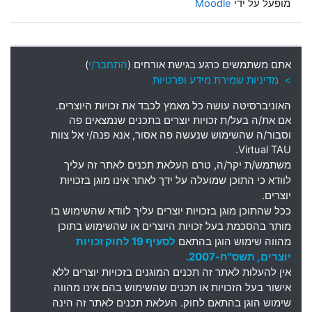
מופעל על ידי
Moodle
אתם משתמשים כרגע בגישת אורחים (
התחבר/י
)
> מדיניות שמירת מידע ופרטיות
האוניברסיטה עושה כל מאמץ לכבד את זכויות היוצרים
.
אם את
/
ה בעל
/
ת זכויות יוצרים בתכנים שנמצאים פה
וסבור
/
ה שהשימוש שנעשה פה אסור
,
אנא פנה
/
י אל צוות
Virtual TAU.
משתמש
/
ת יקר
/
ה
,
טרם העלאת תכנים לאתר זה עליך
לוודא כי התוכן שמועלה על ידך לאתר אינו מוגן בזכויות
יוצרים
.
ככל שהתוכן מוגן בזכויות יוצרים עליך לוודא שהשימוש בו
מותר בהסכמת בעל זכויות היוצרים או שהשימוש בתוכן
מהווה שימוש הוגן בהתאם
לסעיף 19 לחוק זכויות
יוצרים, תשס"ח-2007.
אין להעלות לאתר זה תכנים המוגנים בזכויות יוצרים ללא
אישור בעל הזכויות או תכנים שהשימוש בהם אינו מהווה
שימוש הוגן בהתאם לחוק. העלאת תכנים לאתר זה הינה