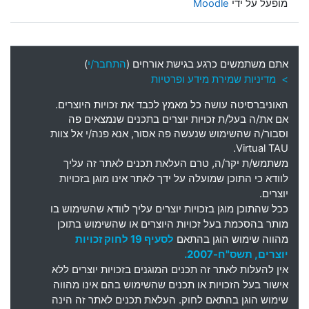
מופעל על ידי
Moodle
אתם משתמשים כרגע בגישת אורחים (
התחבר/י
)
> מדיניות שמירת מידע ופרטיות
האוניברסיטה עושה כל מאמץ לכבד את זכויות היוצרים
.
אם את
/
ה בעל
/
ת זכויות יוצרים בתכנים שנמצאים פה
וסבור
/
ה שהשימוש שנעשה פה אסור
,
אנא פנה
/
י אל צוות
Virtual TAU.
משתמש
/
ת יקר
/
ה
,
טרם העלאת תכנים לאתר זה עליך
לוודא כי התוכן שמועלה על ידך לאתר אינו מוגן בזכויות
יוצרים
.
ככל שהתוכן מוגן בזכויות יוצרים עליך לוודא שהשימוש בו
מותר בהסכמת בעל זכויות היוצרים או שהשימוש בתוכן
מהווה שימוש הוגן בהתאם
לסעיף 19 לחוק זכויות
יוצרים, תשס"ח-2007.
אין להעלות לאתר זה תכנים המוגנים בזכויות יוצרים ללא
אישור בעל הזכויות או תכנים שהשימוש בהם אינו מהווה
שימוש הוגן בהתאם לחוק. העלאת תכנים לאתר זה הינה